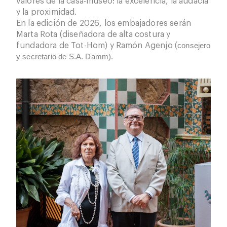
valores de la casa-museo: la excelencia, la audacia
emp
y la proximidad.
(pub
En la edición de 2026, los embajadores serán
Marta Rota (diseñadora de alta costura y
fundadora de Tot-Hom)
y Ramón Agenjo (
consejero
y secretario de S.A. Damm).