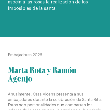
asocia a las rosas la realización de los
imposibles de la santa.
Embajadores 2026
Emb
Marta Rota y Ramón
Ca
Agenjo
Ba
Anualmente, Casa Vicens presenta a sus
En l
embajadores durante la celebración de Santa Rita.
Cami
Estos son personalidades que comparten los
de a