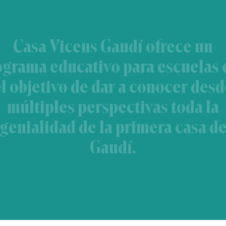
Casa Vicens Gaudí ofrece un
ograma educativo para escuelas 
l objetivo de dar a conocer desd
múltiples perspectivas toda la
genialidad de la primera casa d
Gaudí.