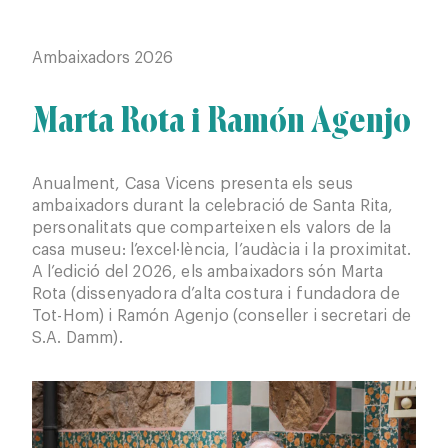
Ambaixadors 2026
Amb
Marta Rota i Ramón Agenjo
Ca
Ba
Anualment, Casa Vicens presenta els seus
ambaixadors durant la celebració de Santa Rita,
A l’
personalitats que comparteixen els valors de la
Cami
casa museu: l’excel·lència, l’audàcia i la proximitat.
d’ar
A l’edició del 2026, els ambaixadors són Marta
feme
Rota (dissenyadora d’alta costura i fundadora de
col·
Tot-Hom) i Ramón Agenjo (conseller i secretari de
S.A. Damm).