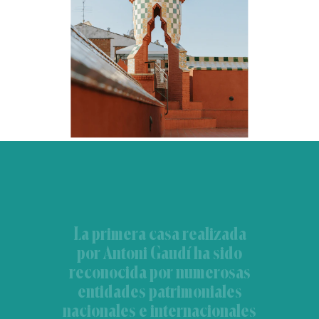
La primera casa realizada
por Antoni Gaudí ha sido
reconocida por numerosas
entidades patrimoniales
nacionales e internacionales