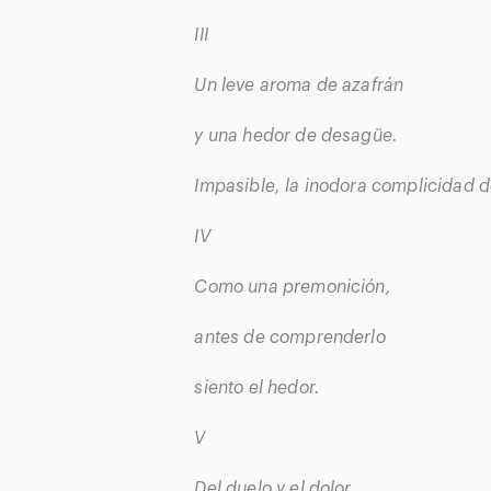
III
Un leve aroma de azafrán
y una hedor de desagüe.
Impasible, la inodora complicidad d
IV
Como una premonición,
antes de comprenderlo
siento el hedor.
V
Del duelo y el dolor