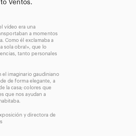
to Ventós.
el vídeo era una
ransportaban a momentos
va. Como él exclamaba a
 sola obra!», que lo
iencias, tanto personales
 el imaginario gaudiniano
ade de forma elegante, a
 de la casa; colores que
es que nos ayudan a
 habitaba.
exposición y directora de
ós