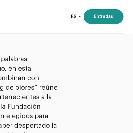
ES
Entradas
 palabras
o, en esta
combinan con
g de olores” reúne
rtenecientes a la
 la Fundación
on elegidos para
haber despertado la