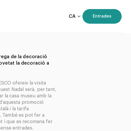
CA
Entrades
rega de la decoració
vetat la decoració a
SCO ofereix la visita
est Nadal serà, per tant,
ar la casa museu amb la
r d’aquesta promoció
alà i la tarifa
. També es pot fer a
ot i que es recomana fer
sense entrades.