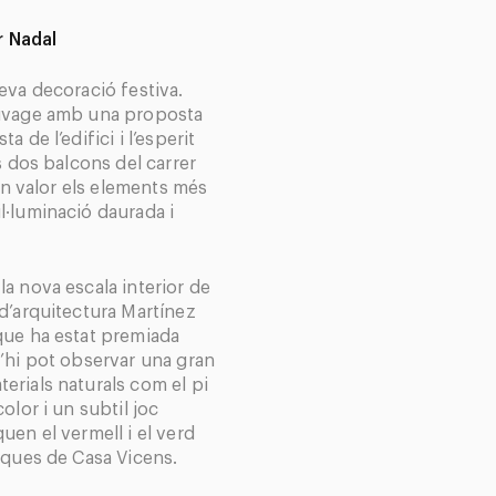
r Nadal
seva decoració festiva.
auvage amb una proposta
 de l’edifici i l’esperit
s dos balcons del carrer
 en valor els elements més
l·luminació daurada i
a nova escala interior de
d’arquitectura Martínez
que ha estat premiada
s’hi pot observar una gran
erials naturals com el pi
olor i un subtil joc
uen el vermell i el verd
iques de Casa Vicens.