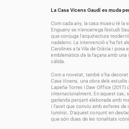
La Casa Vicens Gaudí es muda pe
Com
cada any, la casa museu té la 
Enguany se n’encarrega l’estudi S
que conjuga l’arquitectura modernista
nadalenc. La intervenció s’ha fet al
Carolines a la Vila de Gràcia i posa
emblemàtics de la façana amb una i
càlida.
Com a novetat, també s’ha decorat l
Casa Vicens, una obra dels estudis 
Lapeña-Torres i Daw Office (2017) 
internacionalment. En aquest cas, 
garlanda penjant elaborada amb mat
i l’avet que conviu amb esferes de c
lumínic. D’aquest conjunt en destaq
que són dues de les tonalitats icòn