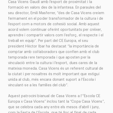
Casa Vicens Gaudí amb l’esport de proximitat i la
formació en valors des de la infantesa. En paraules del
seu director, Emili Masferrer, “des de Casa Vicens creiem
fermament en el poder transformador de la cultura i de
l’esport com a motors de cohesió social. Amb aquest
acord volem continuar oferint oportunitats per créixer,
aprendre i compartir valors com l’esforç, el respecte i el
treball en equip”. Per part del CE Europa, el seu
president Hèctor Ibar ha destacat “la importància de
comptar amb col·laboradors que confien amb el club
temporada rere temporada i que aposten per la
vinculació entre la cultura i l’esport, dues cares de la
mateixa moneda. Casa Vicens és un referent cultural de
la ciutat i per nosaltres és molt important que estigui
unida al club, més encara donant suport a l’Escola i
vinculant-se a les famílies del club”.
Aquest patrocini bianual de Casa Vicens a l’“Escola CE
Europa x Casa Vicens” inclou tant la “Copa Casa Vicens”,
que se celebra cada any entre els mesos d’abril i juny,
com la Festa de l’Escola, que té lloc al final de cada