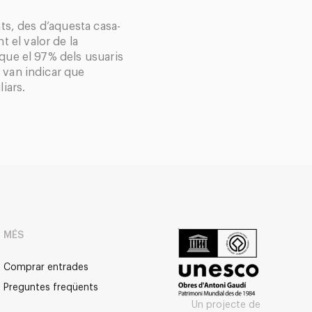
nts, des d’aquesta casa-
 el valor de la
 que el 97% dels usuaris
 van indicar que
liars.
MÉS
Comprar entrades
Preguntes freqüents
Un projecte de