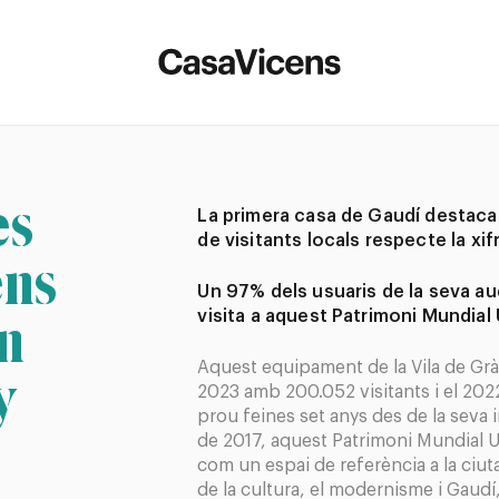
es
La primera casa de Gaudí destaca
de visitants locals respecte la xi
ens
Un 97% dels usuaris de la seva a
n
visita a aquest Patrimoni Mundia
Aquest equipament de la Vila de Gràc
y
2023 amb 200.052 visitants i el 202
prou feines set anys des de la seva
de 2017, aquest Patrimoni Mundial 
com un espai de referència a la ciut
de la cultura, el modernisme i Gaudí,