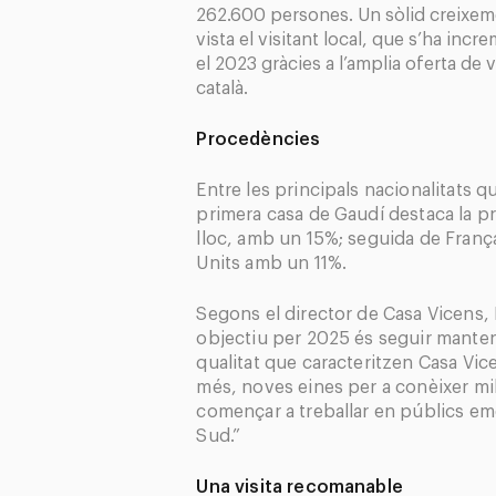
262.600 persones. Un sòlid creixem
vista el visitant local, que s’ha in
el 2023 gràcies a l’amplia oferta de 
català.
Procedències
Entre les principals nacionalitats q
primera casa de Gaudí destaca la pr
lloc, amb un 15%; seguida de Franç
Units amb un 11%.
Segons el director de Casa Vicens, 
objectiu per 2025 és seguir manten
qualitat que caracteritzen Casa Vic
més, noves eines per a conèixer mill
començar a treballar en públics e
Sud.”
Una visita recomanable