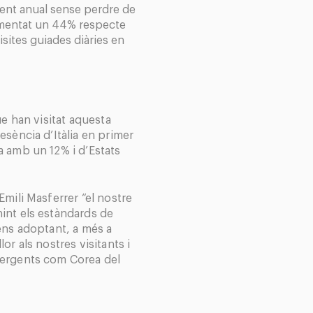
ent anual sense perdre de
crementat un 44% respecte
visites guiades diàries en
ue han visitat aquesta
esència d’Itàlia en primer
a amb un 12% i d’Estats
Emili Masferrer “el nostre
int els estàndards de
ens adoptant, a més a
or als nostres visitants i
mergents com Corea del