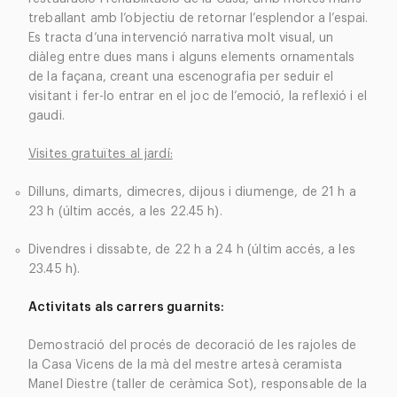
treballant amb l’objectiu de retornar l’esplendor a l’espai.
Es tracta d’una intervenció narrativa molt visual, un
diàleg entre dues mans i alguns elements ornamentals
de la façana, creant una escenografia per seduir el
visitant i fer-lo entrar en el joc de l’emoció, la reflexió i el
gaudi.
Visites gratuïtes al jardí:
Dilluns, dimarts, dimecres, dijous i diumenge, de 21 h a
23 h (últim accés, a les 22.45 h).
Divendres i dissabte, de 22 h a 24 h (últim accés, a les
23.45 h).
Activitats als carrers guarnits:
Demostració del procés de decoració de les rajoles de
la Casa Vicens de la mà del mestre artesà ceramista
Manel Diestre (taller de ceràmica Sot), responsable de la