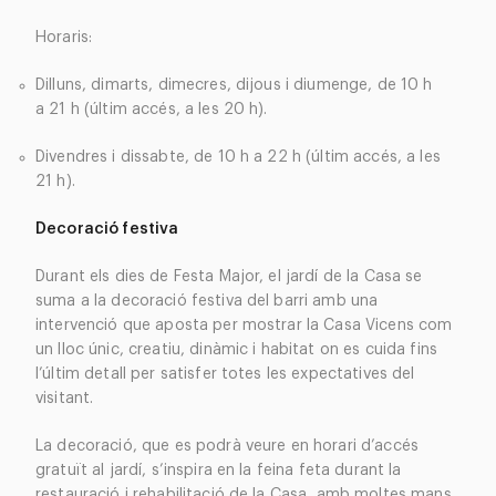
Horaris:
Dilluns, dimarts, dimecres, dijous i diumenge, de 10 h
a 21 h (últim accés, a les 20 h).
Divendres i dissabte, de 10 h a 22 h (últim accés, a les
21 h).
Decoració festiva
Durant els dies de Festa Major, el jardí de la Casa se
suma a la decoració festiva del barri amb una
intervenció que aposta per mostrar la Casa Vicens com
un lloc únic, creatiu, dinàmic i habitat on es cuida fins
l’últim detall per satisfer totes les expectatives del
visitant.
La decoració, que es podrà veure en horari d’accés
gratuït al jardí, s’inspira en la feina feta durant la
restauració i rehabilitació de la Casa, amb moltes mans