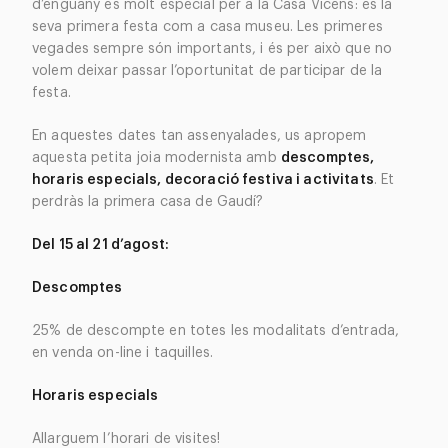
d’enguany és molt especial per a la Casa Vicens: és la
seva primera festa com a casa museu. Les primeres
vegades sempre són importants, i és per això que no
volem deixar passar l’oportunitat de participar de la
festa.
En aquestes dates tan assenyalades, us apropem
aquesta petita joia modernista amb
descomptes,
horaris especials, decoració festiva i activitats
. Et
perdràs la primera casa de Gaudí?
Del 15 al 21 d’agost:
Descomptes
25% de descompte en totes les modalitats d’entrada,
en venda on-line i taquilles.
Horaris especials
Allarguem l’horari de visites!