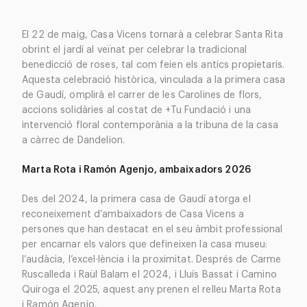
El 22 de maig, Casa Vicens tornarà a celebrar Santa Rita
obrint el jardí al veïnat per celebrar la tradicional
benedicció de roses, tal com feien els antics propietaris.
Aquesta celebració històrica, vinculada a la primera casa
de Gaudí, omplirà el carrer de les Carolines de flors,
accions solidàries al costat de +Tu Fundació i una
intervenció floral contemporània a la tribuna de la casa
a càrrec de Dandelion.
Marta Rota i Ramón Agenjo, ambaixadors 2026
Des del 2024, la primera casa de Gaudí atorga el
reconeixement d’ambaixadors de Casa Vicens a
persones que han destacat en el seu àmbit professional
per encarnar els valors que defineixen la casa museu:
l’audàcia, l’excel·lència i la proximitat. Després de Carme
Ruscalleda i Raül Balam el 2024, i Lluís Bassat i Camino
Quiroga el 2025, aquest any prenen el relleu Marta Rota
i Ramón Agenjo.