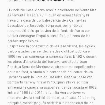
La tradició de Santa Rita a Casa Vicens
El vincle de Casa Vicens amb la celebració de Santa Rita
es remunta al segle XVIII, quan en aquest terreny hi
havia una casa de convalescència dels Carmelites
Descalços de Josepets. Sorpresos per la ràpida
recuperació dels qui bevien de la font, els frares van
decidir consagrar l’espai a santa Rita, patrona de les
causes impossibles.
Després de la construcció de la Casa Vicens, les aigües
carbonatades van ser declarades d’utilitat pública el
1886 i es van començar a comercialitzar. El 1927, durant
les obres d’ampliació del terreny, l’arquitecte Joan
Baptista Serra de Martínez va aixecar una capella sobre
aquesta font, situada a la cantonada del carrer de les
Carolines amb la Riera de Cassoles. Capella i casa van
compartir terreny fins al 1946, quan s’hi va edificar
entremig; la capella va acabar sent enderrocada el 1963.
Entre el 1899 i el 2014, la família Herrero-Jover va
mantenir viva la tradició obrint el jardí cada 22 de maig
perquè el veïnat pogués assistir a la benedicció de les