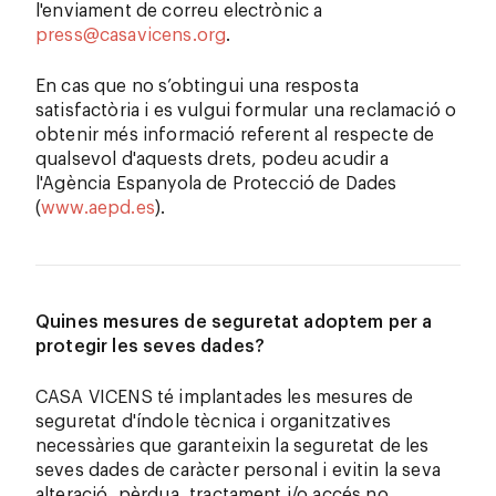
l'enviament de correu electrònic a
press@casavicens.org
.
En cas que no s’obtingui una resposta
satisfactòria i es vulgui formular una reclamació o
obtenir més informació referent al respecte de
qualsevol d'aquests drets, podeu acudir a
l'Agència Espanyola de Protecció de Dades
(
www.aepd.es
).
Quines mesures de seguretat adoptem per a
protegir les seves dades?
CASA VICENS té implantades les mesures de
seguretat d'índole tècnica i organitzatives
necessàries que garanteixin la seguretat de les
seves dades de caràcter personal i evitin la seva
alteració, pèrdua, tractament i/o accés no