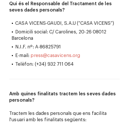
Qui és el Responsable del Tractament de les
seves dades personals?
CASA VICENS-GAUDI, S.A.U (“
CASA VICENS
”)
Domicili social: C/ Carolines, 20-26 08012
Barcelona
N.I.F. nº: A-86825791
E-mail:
press@casavicens.org
Telèfon: (+34) 932 711 064
Amb quines finalitats tractem les seves dades
personals?
Tractem les dades personals que ens facilita
l'usuari amb les finalitats següents: