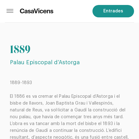
Entrades
1889
Palau Episcopal d’Astorga
1889-1893
El 1886 es va cremar el Palau Episcopal d’Astorga i el
bisbe de llavors, Joan Baptista Grau i Vallespinós,
natural de Reus, va sol·licitar a Gaudí la construcció del
nou palau, que havia de començar tres anys més tard.
L’obra es va tancar amb la mort del bisbe el 1893 i la
renúncia de Gaudí a continuar la construcció. L’edifici
resultant, d’aspecte neogòtic, és una fusió entre castell,