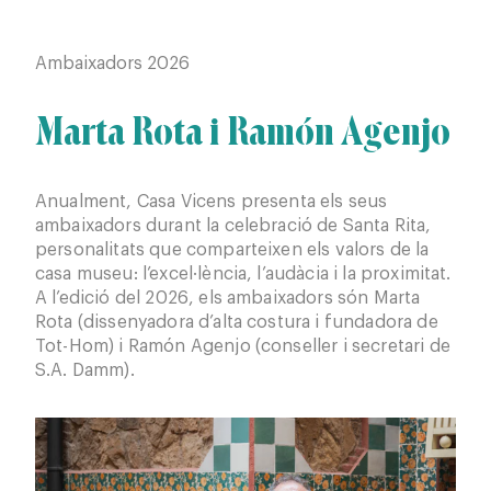
Ambaixadors 2026
Amb
Marta Rota i Ramón Agenjo
Ca
Ba
Anualment, Casa Vicens presenta els seus
ambaixadors durant la celebració de Santa Rita,
A l’
personalitats que comparteixen els valors de la
Cami
casa museu: l’excel·lència, l’audàcia i la proximitat.
d’ar
A l’edició del 2026, els ambaixadors són Marta
feme
Rota (dissenyadora d’alta costura i fundadora de
col·
Tot-Hom) i Ramón Agenjo (conseller i secretari de
S.A. Damm).